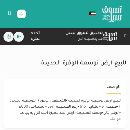
تطبيق تسوق سيل
تجده
على:
قم بتحميله الان
للبيع ارض توسعة الوفرة الجديدة
الوصف
للبيع ارض توسعة الوفرة الجديدة ▪️المنطقة : الوفرة ( التوسعة الجديدة
) ▪️قطعة : 6 ▪️الشارع : 616 ▪️رقم القسيمة : 387 ▪️المساحة : 600م
▪️الرقم الآلي▪️وصف القسيمة : ارض سد مميزة أخت الزاوية بجانب
مواقف