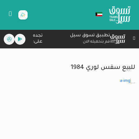
تطبيق تسوق سيل
تجده
على:
قم بتحميله الان
للبيع سقس لوري 1984