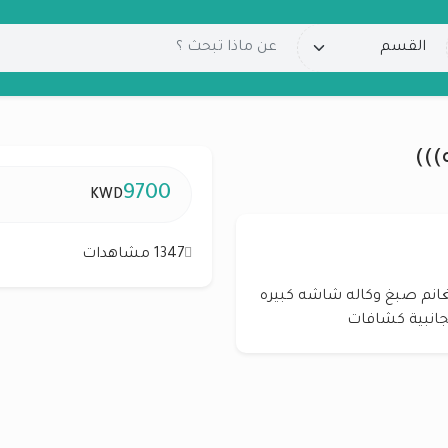
)))
9700
KWD
1347 مشاهدات
دبل قير مديل 2017 عداد 90 وارد الغانم صبغ وكاله شاشه كبيره
جانبية كشافات