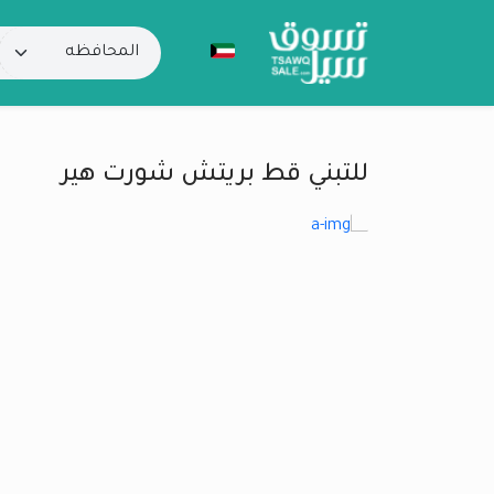
للتبني قط بريتش شورت هير