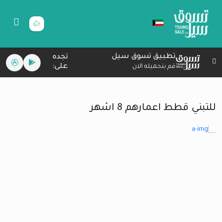
تطبيق تسوق سيل
تجده
على:
قم بتحميله الان
للتبني قطط اعمارهم 8 اشهر