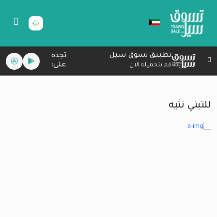
تطبيق تسوق سيل
تجده
على:
قم بتحميله الان
للتبني نثيه