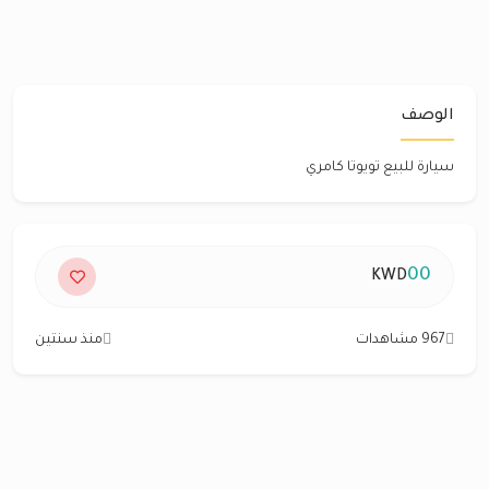
الوصف
سيارة للبيع تويوتا كامري
00
KWD
967 مشاهدات
منذ سنتين