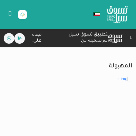
تطبيق تسوق سيل
تجده
على:
قم بتحميله الان
المهبولة