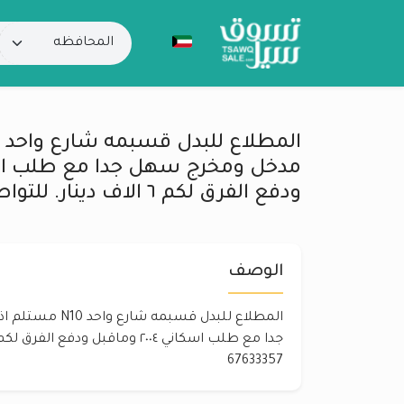
ودفع الفرق لكم ٦ الاف دينار. للتواصل بوناصر 67633357
الوصف
المطلاع للبدل قسبم
67633357