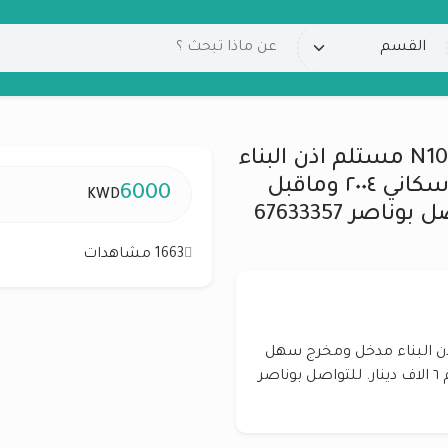
المطلاع للبدل قسبمه شارع واحد N10 مستلم اذن البناء
مدخل ومخرج سهل جدا مع طلب اسكاني ٢٠٠٤ وماقبل
6000
KWD
1663 مشاهدات
ه شارع واحد N10 مستلم اذن البناء مدخل ومخرج سهل
جدا مع طلب اسكاني ٢٠٠٤ وماقبل ودفع الفرق لكم ٦ الاف دينار. للتواصل بوناصر