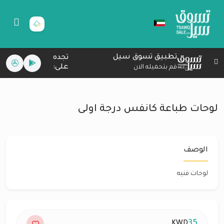
تطبيق تسوق سيل
تجده
على:
قم بتحميله الان
لوحات طباعة كانفس درجة اولى
الوصف
لوحات فنيه
35
KWD