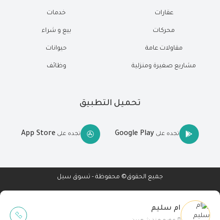
عقارات
خدمات
محركات
بيع و شراء
مقاولات عامة
حيوانات
مشاريع صغيرة ومنزلية
وظائف
تحميل التطبيق
App Store
Google Play
تجده على
تجده على
جميع الحقوق© محفوظة - تسوق سيل
ام سليم
Wait Buzz