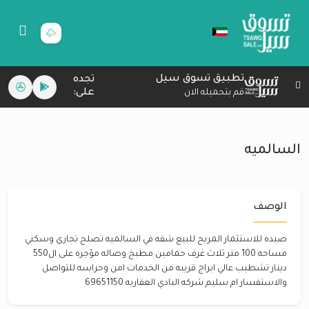
تطبيق تسوق سيل
تجده
على:
قم بتحميله الان
السالميه
الوصف
صيده للاستثمار المربح للبيع شقه في السالميه تصلح تجاري وسكني
مساحه 100 متر ثلاث غرف حمامين مطبخ وصاله مؤجره على ال550
دينار تشطيب عالي ابراج قريبه من الخدمات امن وحراسه للتواصل
والاستفسار ام سليم شركه البادي العقاريه 69651150