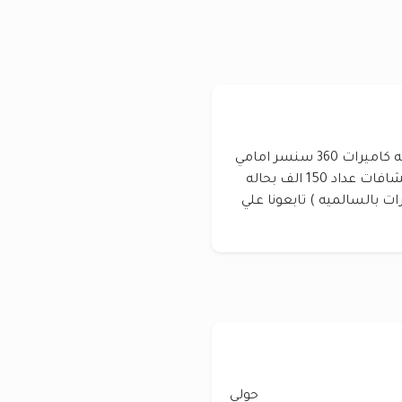
انفنتي EX 35 موديل 2011 كامل المواصفات شاشه كاميرات 360 سنسر امامي
خلفي تحكم سكان بصمه ابواب بصمه تشغيل كشافات عداد 150 الف بحاله
رات بالسالميه ) تابعونا علي
حولي