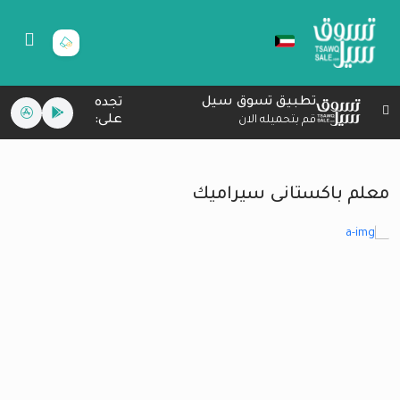
تطبيق تسوق سيل
تجده
على:
قم بتحميله الان
معلم باكستانى سيراميك