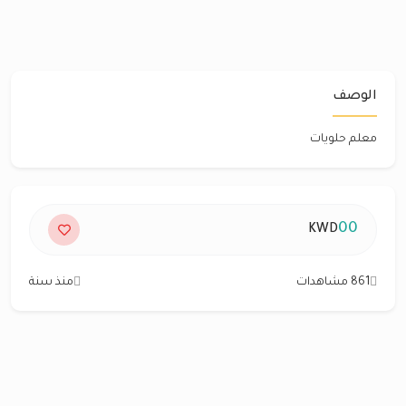
الوصف
معلم حلويات
00
KWD
861 مشاهدات
منذ سنة