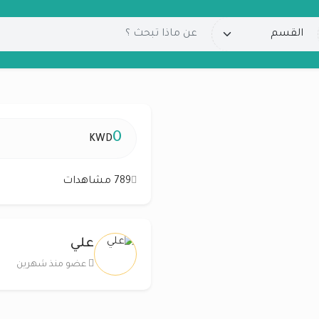
0
KWD
789 مشاهدات
علي
عضو منذ شهرين