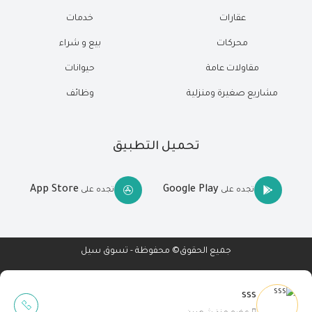
عقارات
خدمات
محركات
بيع و شراء
مقاولات عامة
حيوانات
مشاريع صغيرة ومنزلية
وظائف
تحميل التطبيق
App Store
Google Play
تجده على
تجده على
جميع الحقوق© محفوظة - تسوق سيل
sss
Wait Buzz