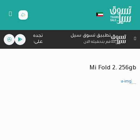
تطبيق تسوق سيل
تجده
على:
قم بتحميله الان
Mi Fold 2. 256gb