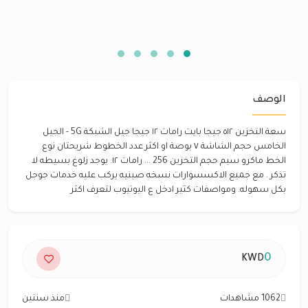
الوصف
سعة التخزين ٥١٢ جيجا بايت رامات ١٢ جيجا جيل الشبكة 5G - الجيل
الخامس حجم الشاشة ٧ بوصة او اكثر عدد الخطوط شريحتان نوع
الخط ماكرو سيم حجم التخزين 256 ... رامات ١٢. يوجد زلوغ بسيطه لا
تذكر . مع جميع الاكسسوارات نسخه صينيه يركب عليه خدمات جوجل
بكل سهوله. ومواصفات كثير ادخل ع اليوتيوب لتعرف اكثر
0
KWD
1062 مشاهدات
منذ سنتين