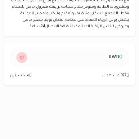
مع لعبة كيرم ومكينة قهوة كبسولات وجميع انواع الرد بول والموهيتو
ومشروبات الطاقة ومتوفر حمام سباحة برايفت معزول خاص للنساء
فقط بالمجمع السكني وتنظيف وتعقيم وتبخير وتعطير الديوانية
بشكل يومي الرجاء الحفاظ على نظافة المكان يوجد خصم خاص
وعروض للناس الراقية الملتزمة بالنظافة الاتصال24 ساعة
0
KWD
977 مشاهدات
منذ سنتين