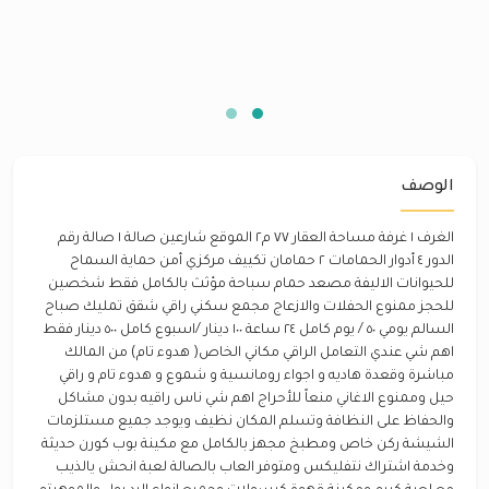
الوصف
الغرف ١ غرفة مساحة العقار ٧٧ م٢ الموقع شارعين صالة ١ صالة رقم
الدور ٤ أدوار الحمامات ٢ حمامان تكييف مركزي أمن حماية السماح
للحيوانات الاليفة مصعد حمام سباحة مؤثث بالكامل فقط شخصين
للحجز ممنوع الحفلات والازعاج مجمع سكني راقي شقق تمليك صباح
السالم يومي ٥٠ / يوم كامل ٢٤ ساعة ١٠٠ دينار /اسبوع كامل ٥٠٠ دينار فقط
اهم شي عندي التعامل الراقي مكاني الخاص( هدوء تام) من المالك
مباشرة وقعدة هاديه و اجواء رومانسية و شموع و هدوء تام و راقي
حيل وممنوع الاغاني منعاً للأحراج اهم شي ناس راقيه بدون مشاكل
والحفاظ على النظافة وتسلم المكان نظيف ويوجد جميع مستلزمات
الشيشة ركن خاص ومطبخ مجهز بالكامل مع مكينة بوب كورن حديثة
وخدمة اشتراك نتفليكس ومتوفر العاب بالصالة لعبة انحش يالذيب