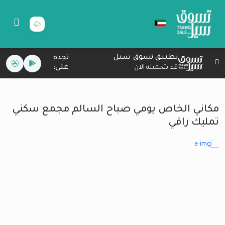
تطبيق تسوق سيل
تجده
على:
قم بتحميله الان
مكاني الخاص يومي صباح السالم مجمع سكني
تمليك راقي