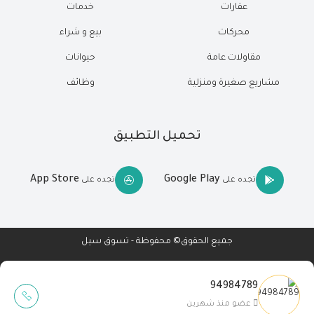
عقارات
خدمات
محركات
بيع و شراء
مقاولات عامة
حيوانات
مشاريع صغيرة ومنزلية
وظائف
تحميل التطبيق
App Store
Google Play
تجده على
تجده على
جميع الحقوق© محفوظة - تسوق سيل
94984789
Wait Buzz
عضو منذ شهرين
تصميم مواقع
-
تطبيقات