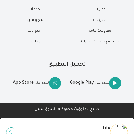
عقارات
خدمات
محركات
بيع و شراء
مقاولات عامة
حيوانات
مشاريع صغيرة ومنزلية
وظائف
تحميل التطبيق
App Store
Google Play
تجده على
تجده على
جميع الحقوق© محفوظة - تسوق سيل
مايا
Wait Buzz