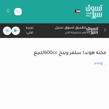
تطبيق تسوق سيل
تجده
على:
قم بتحميله الان
مكنه هوندا سلفر وينج 600ccللبيع