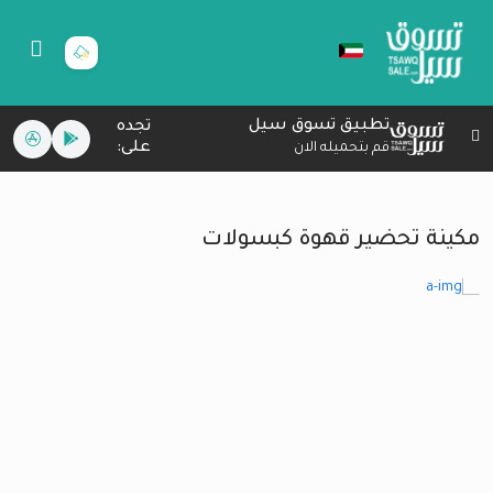
تطبيق تسوق سيل
تجده
على:
قم بتحميله الان
مكينة تحضير قهوة كبسولات