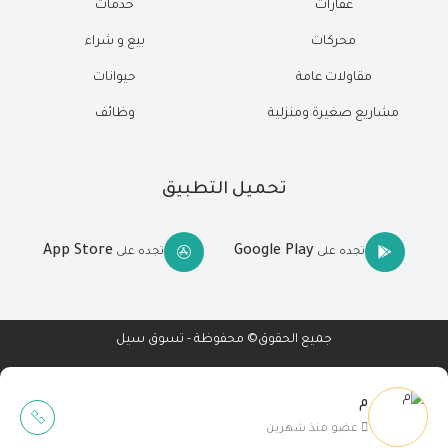
عقارات
خدمات
محركات
بيع و شراء
مقاولات عامة
حيوانات
مشاريع صغيرة ومنزلية
وظائف
تحميل التطبيق
App Store
Google Play
تجده على
تجده على
جميع الحقوق© محفوظة - تسوق سيل
م
Wait Buzz
عضو منذ شهرين
تصميم مواقع
-
تطبيقات