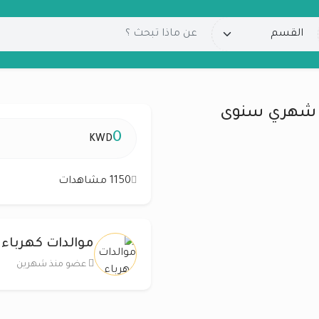
مى شهري سنوى
0
KWD
1150 مشاهدات
موالدات كهرباء ل
عضو منذ شهرين