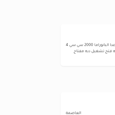
نيسان قشقاي قاشقاي 2011 كامله المواصفات عدا البانوراما 2000 سي سي 4
لف كم فقط بصمه فتح تشغيل دبه مفتاح
العاصمة