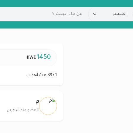
1450
KWD
897 مشاهدات
م
عضو منذ شهرين