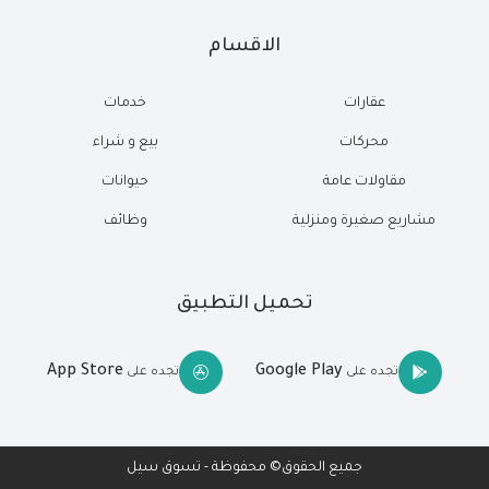
الاقسام
عقارات
خدمات
محركات
بيع و شراء
مقاولات عامة
حيوانات
مشاريع صغيرة ومنزلية
وظائف
تحميل التطبيق
App Store
Google Play
تجده على
تجده على
جميع الحقوق© محفوظة - تسوق سيل