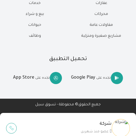
عقارات
خدمات
محركات
بيع و شراء
مقاولات عامة
حيوانات
مشاريع صغيرة ومنزلية
وظائف
تحميل التطبيق
App Store
Google Play
تجده على
تجده على
جميع الحقوق© محفوظة - تسوق سيل
شركة
Wait Buzz
عضو منذ شهرين
تصميم مواقع
-
تطبيقات