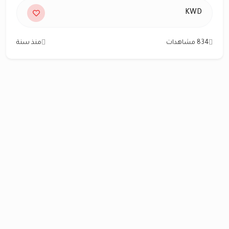
KWD
834 مشاهدات
منذ سنة