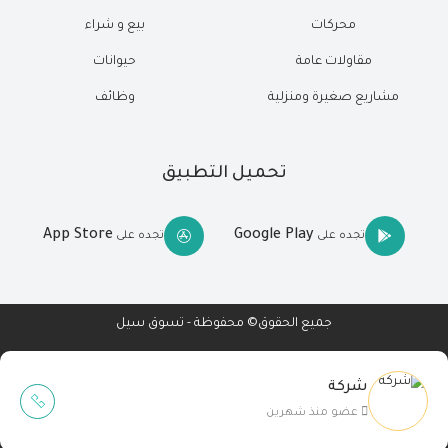
محركات
بيع و شراء
مقاولات عامة
حيوانات
مشاريع صغيرة ومنزلية
وظائف
تحميل التطبيق
App Store
Google Play
تجده على
تجده على
جميع الحقوق© محفوظة - تسوق سيل
شركة
Wait Buzz
عضو منذ شهرين
تصميم مواقع
-
تطبيقات