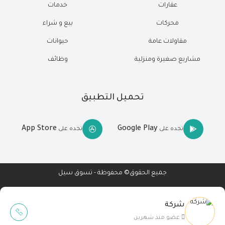
عقارات
خدمات
محركات
بيع و شراء
مقاولات عامة
حيوانات
مشاريع صغيرة ومنزلية
وظائف
تحميل التطبيق
App Store
Google Play
تجده على
تجده على
جميع الحقوق© محفوظة - تسوق سيل
شركة
Wait Buzz
عضو منذ شهرين
تصميم مواقع
-
تطبيقات