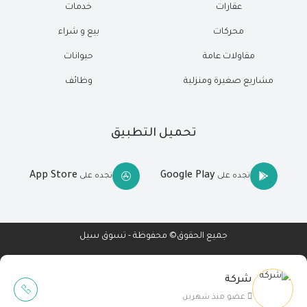
عقارات
خدمات
محركات
بيع و شراء
مقاولات عامة
حيوانات
مشاريع صغيرة ومنزلية
وظائف
تحميل التطبيق
App Store
Google Play
تجده على
تجده على
جميع الحقوق© محفوظة - تسوق سيل
شركة
Wait Buzz
عضو منذ شهرين
تصميم مواقع
-
تطبيقات