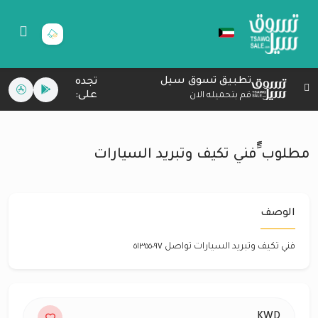
تطبيق تسوق سيل
تجده
على:
قم بتحميله الان
مطلوب ًًًًفني تكيف وتبريد السيارات
الوصف
فني تكيف وتبريد السيارات تواصل ٥١٣٥٥٠٩٧
KWD