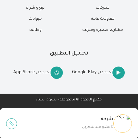
محركات
بيع و شراء
مقاولات عامة
حيوانات
مشاريع صغيرة ومنزلية
وظائف
تحميل التطبيق
App Store
Google Play
تجده على
تجده على
جميع الحقوق© محفوظة - تسوق سيل
شركة
Wait Buzz
عضو منذ شهرين
تصميم مواقع
-
تطبيقات