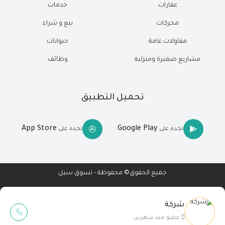
عقارات
خدمات
محركات
بيع و شراء
مقاولات عامة
حيوانات
مشاريع صغيرة ومنزلية
وظائف
تحميل التطبيق
App Store
Google Play
تجده على
تجده على
جميع الحقوق© محفوظة - تسوق سيل
شركة
Wait Buzz
عضو منذ شهرين
تصميم مواقع
-
تطبيقات