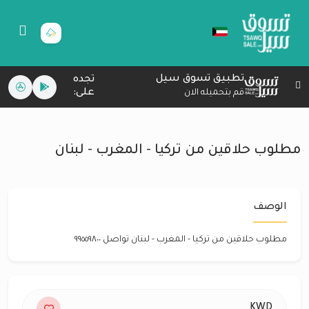
تطبيق تسوق سيل
تجده
على:
قم بتحميله الان
مطلوب حلاقين من تركيا - المغرب - لبنان
الوصف
مطلوب حلاقين من تركيا - المغرب - لبنان تواصل ٩٩٥٥٩٨٠٠
KWD