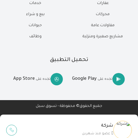
عقارات
خدمات
محركات
بيع و شراء
مقاولات عامة
حيوانات
مشاريع صغيرة ومنزلية
وظائف
تحميل التطبيق
App Store
Google Play
تجده على
تجده على
جميع الحقوق© محفوظة - تسوق سيل
شركة
Wait Buzz
عضو منذ شهرين
تصميم مواقع
-
تطبيقات