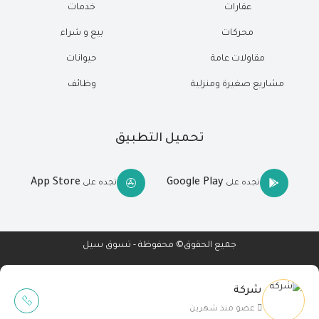
عقارات
خدمات
محركات
بيع و شراء
مقاولات عامة
حيوانات
مشاريع صغيرة ومنزلية
وظائف
تحميل التطبيق
App Store
Google Play
تجده على
تجده على
جميع الحقوق© محفوظة - تسوق سيل
شركة
Wait Buzz
عضو منذ شهرين
تصميم مواقع
-
تطبيقات