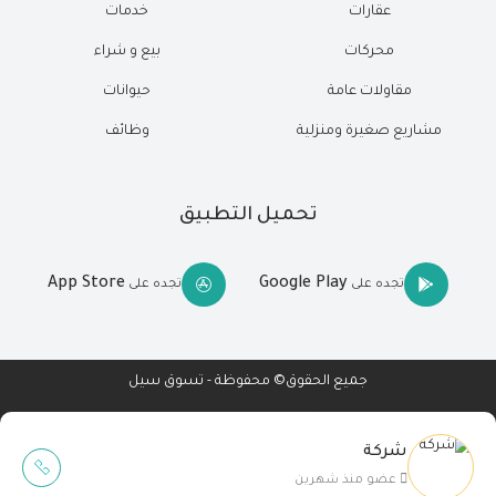
عقارات
خدمات
محركات
بيع و شراء
مقاولات عامة
حيوانات
مشاريع صغيرة ومنزلية
وظائف
تحميل التطبيق
App Store
Google Play
تجده على
تجده على
جميع الحقوق© محفوظة - تسوق سيل
شركة
Wait Buzz
عضو منذ شهرين
تصميم مواقع
-
تطبيقات