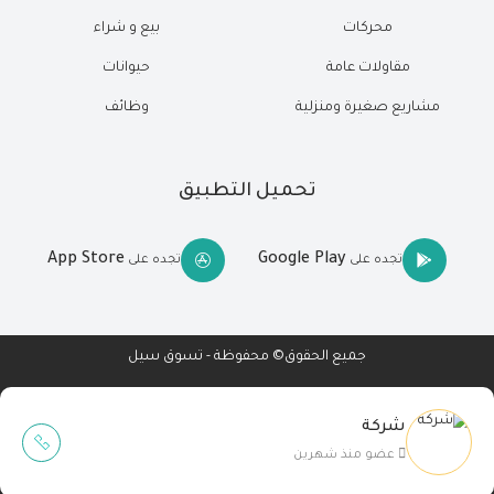
محركات
بيع و شراء
مقاولات عامة
حيوانات
مشاريع صغيرة ومنزلية
وظائف
تحميل التطبيق
App Store
Google Play
تجده على
تجده على
جميع الحقوق© محفوظة - تسوق سيل
شركة
Wait Buzz
عضو منذ شهرين
تصميم مواقع
-
تطبيقات