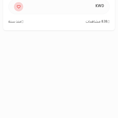
KWD
838 مشاهدات
منذ سنة