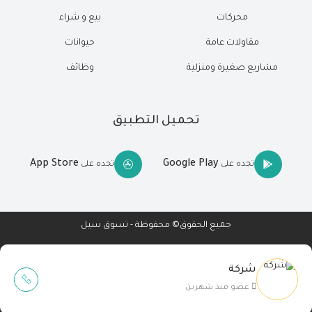
محركات
بيع و شراء
مقاولات عامة
حيوانات
مشاريع صغيرة ومنزلية
وظائف
تحميل التطبيق
App Store
Google Play
تجده على
تجده على
جميع الحقوق© محفوظة - تسوق سيل
شركة
Wait Buzz
عضو منذ شهرين
تصميم مواقع
-
تطبيقات