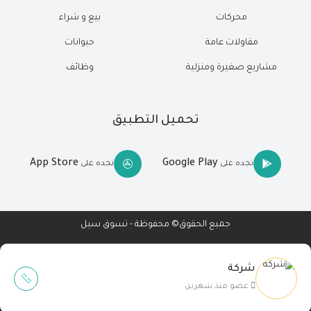
محركات
بيع و شراء
مقاولات عامة
حيوانات
مشاريع صغيرة ومنزلية
وظائف
تحميل التطبيق
App Store
Google Play
تجده على
تجده على
جميع الحقوق© محفوظة - تسوق سيل
شركة
Wait Buzz
عضو منذ شهرين
تصميم مواقع
-
تطبيقات