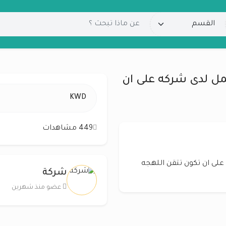
 لدى شركه على ان
KWD
449 مشاهدات
ى ان تكون تتقن اللهجه
شركة
عضو منذ شهرين