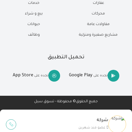
عقارات
خدمات
محركات
بيع و شراء
مقاولات عامة
حيوانات
مشاريع صغيرة ومنزلية
وظائف
تحميل التطبيق
App Store
Google Play
تجده على
تجده على
جميع الحقوق© محفوظة - تسوق سيل
شركة
Wait Buzz
عضو منذ شهرين
تصميم مواقع
-
تطبيقات