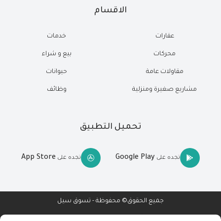
الاقسام
عقارات
خدمات
محركات
بيع و شراء
مقاولات عامة
حيوانات
مشاريع صغيرة ومنزلية
وظائف
تحميل التطبيق
App Store
Google Play
تجده على
تجده على
جميع الحقوق© محفوظة - تسوق سيل