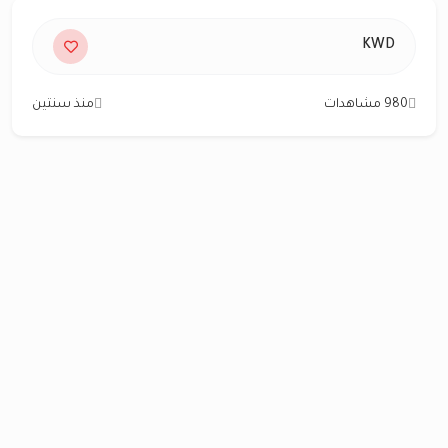
KWD
980 مشاهدات
منذ سنتين