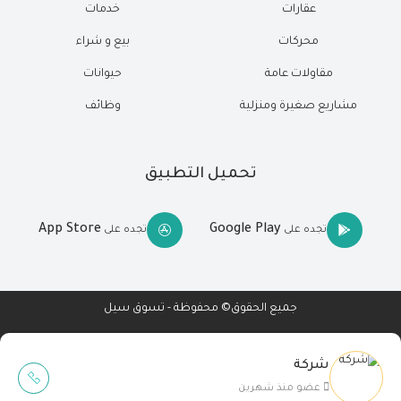
عقارات
خدمات
محركات
بيع و شراء
مقاولات عامة
حيوانات
مشاريع صغيرة ومنزلية
وظائف
تحميل التطبيق
App Store
Google Play
تجده على
تجده على
جميع الحقوق© محفوظة - تسوق سيل
شركة
Wait Buzz
عضو منذ شهرين
تصميم مواقع
-
تطبيقات