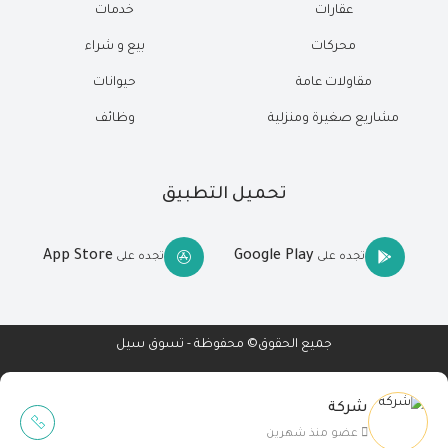
عقارات
خدمات
محركات
بيع و شراء
مقاولات عامة
حيوانات
مشاريع صغيرة ومنزلية
وظائف
تحميل التطبيق
App Store
Google Play
تجده على
تجده على
جميع الحقوق© محفوظة - تسوق سيل
شركة
Wait Buzz
عضو منذ شهرين
تصميم مواقع
-
تطبيقات