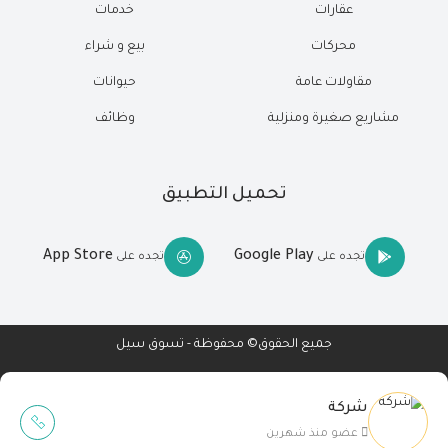
عقارات
خدمات
محركات
بيع و شراء
مقاولات عامة
حيوانات
مشاريع صغيرة ومنزلية
وظائف
تحميل التطبيق
App Store
Google Play
تجده على
تجده على
جميع الحقوق© محفوظة - تسوق سيل
شركة
Wait Buzz
عضو منذ شهرين
تصميم مواقع
-
تطبيقات