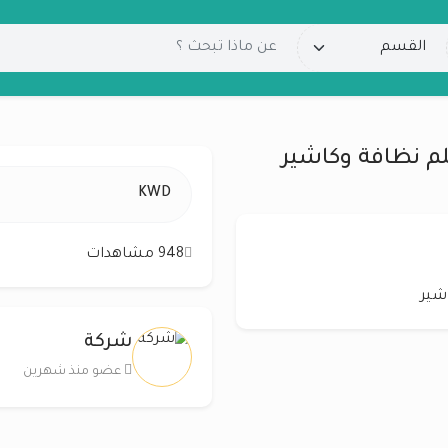
 نظافة وكاشير
KWD
948 مشاهدات
شير
شركة
عضو منذ شهرين