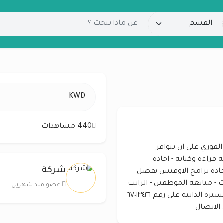
KWD
440 مشاهدات
لفوري على ان تتوافر
ة قراءة وكتابة - اجادة
شركة
اجادة برامج الاوفيس يفضل
- متابعة الموظفين - الراتب
عضو منذ شهرين
250 دينار - عدد ساعات العمل 8 ساعات لارسال السيره الذاتيه على رقم ٦٧٠١٣٤٢٦
الاتصال