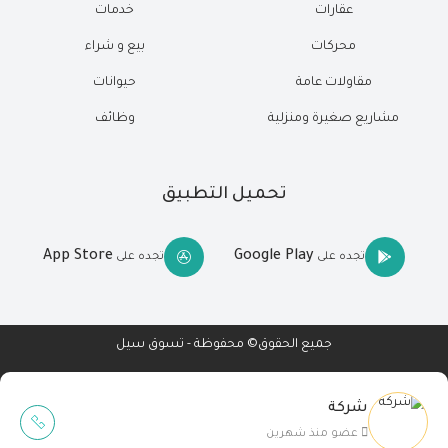
عقارات
خدمات
محركات
بيع و شراء
مقاولات عامة
حيوانات
مشاريع صغيرة ومنزلية
وظائف
تحميل التطبيق
App Store
Google Play
تجده على
تجده على
جميع الحقوق© محفوظة - تسوق سيل
شركة
Wait Buzz
عضو منذ شهرين
تصميم مواقع
-
تطبيقات