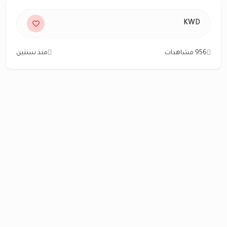
KWD
956 مشاهدات
منذ سنتين