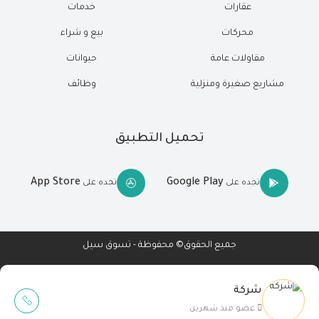
عقارات
خدمات
محركات
بيع و شراء
مقاولات عامة
حيوانات
مشاريع صغيرة ومنزلية
وظائف
تحميل التطبيق
App Store
Google Play
تجده على
تجده على
جميع الحقوق© محفوظة - تسوق سيل
شركة
Wait Buzz
عضو منذ شهرين
تصميم مواقع
-
تطبيقات