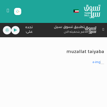
تطبيق تسوق سيل
تجده
على:
قم بتحميله الان
muzallat taiyaba